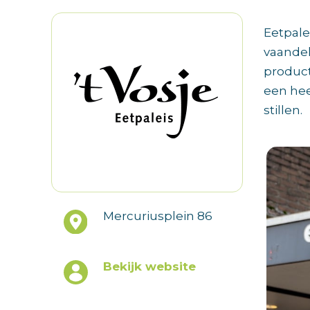
Eetpalei
vaandel
product
een heer
stillen.
Mercuriusplein 86
Bekijk website